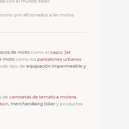
ada con el mundo biker.
 como por aficionados a las motos
scos de moto
como el
casco Jet
e moto
como los
pantalones urbanos
Todo tipo de
equipación impermeable y
es de
camisetas de temática motera
,
dson
,
merchandising biker
y productos