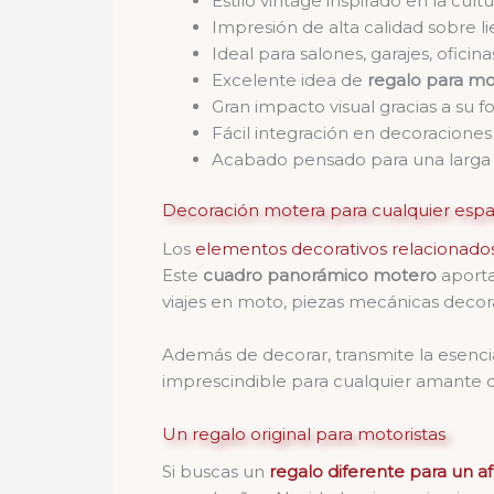
Estilo vintage inspirado en la cultu
Impresión de alta calidad sobre li
Ideal para salones, garajes, oficina
Excelente idea de
regalo para mo
Gran impacto visual gracias a su f
Fácil integración en decoraciones 
Acabado pensado para una larga d
Decoración motera para cualquier espa
Los
elementos decorativos relacionados
Este
cuadro panorámico motero
aporta
viajes en moto, piezas mecánicas decorati
Además de decorar, transmite la esencia 
imprescindible para cualquier amante 
Un regalo original para motoristas
Si buscas un
regalo diferente para un a