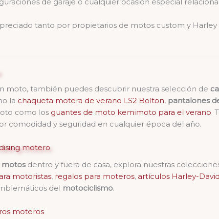
guraciones de garaje o cualquier ocasión especial relacion
preciado tanto por propietarios de motos custom y Harley
tas en moto, también puedes descubrir nuestra selección de
ca
o la
chaqueta motera de verano LS2 Bolton
,
pantalones d
oto como los
guantes de moto kemimoto para el verano
. 
or comodidad y seguridad en cualquier época del año.
dising motero
s motos
dentro y fuera de casa, explora nuestras coleccion
ara motoristas
,
regalos para moteros
,
artículos Harley-Davi
 emblemáticos del
motociclismo
.
ros moteros