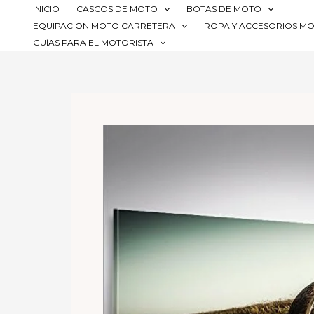
Ir
INICIO
CASCOS DE MOTO
BOTAS DE MOTO
al
EQUIPACIÓN MOTO CARRETERA
ROPA Y ACCESORIOS M
contenido
GUÍAS PARA EL MOTORISTA