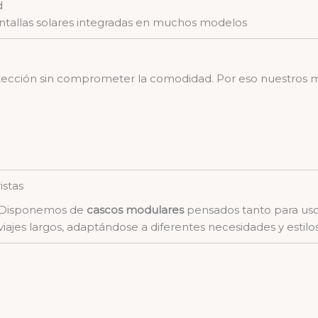
d
antallas solares integradas en muchos modelos
ección sin comprometer la comodidad. Por eso nuestros m
s
istas
Disponemos de
cascos modulares
pensados tanto para uso
viajes largos, adaptándose a diferentes necesidades y estil