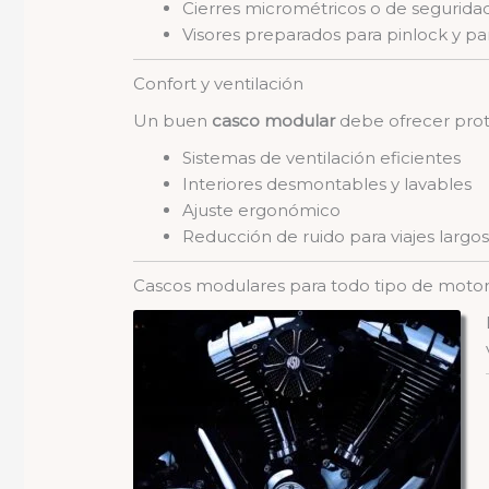
Cierres micrométricos o de segurida
Visores preparados para pinlock y p
Confort y ventilación
Un buen
casco modular
debe ofrecer prot
Sistemas de ventilación eficientes
Interiores desmontables y lavables
Ajuste ergonómico
Reducción de ruido para viajes largo
Cascos modulares para todo tipo de motor