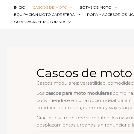
Ir
INICIO
CASCOS DE MOTO
BOTAS DE MOTO
al
EQUIPACIÓN MOTO CARRETERA
ROPA Y ACCESORIOS M
contenido
GUÍAS PARA EL MOTORISTA
Cascos de moto
Cascos modulares: versatilidad, comodidad
Los
cascos para moto modulares
combinan
convirtiéndose en una opción ideal para 
conducción urbana, carretera y viajes largo
Gracias a su mentonera abatible, los
casco
desplazamientos urbanos, sin renunciar a l