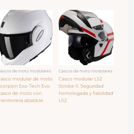
ascos de moto modulares
Cascos de moto modulares
asco modular de moto
Casco modular LS2
corpion Exo-Tech Evo.
Strobe II. Seguridad
asco de moto con
homologada y fiabilidad
entonera abatible.
LS2