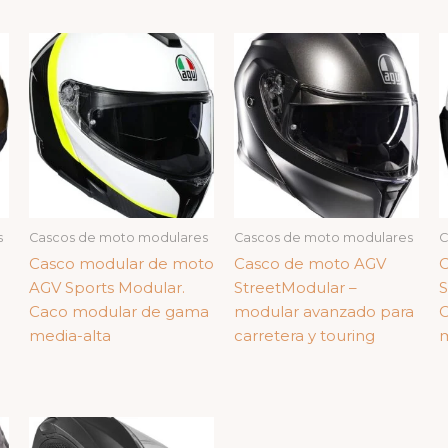
s
Cascos de moto modulares
Cascos de moto modulares
C
Casco modular de moto
Casco de moto AGV
C
AGV Sports Modular.
StreetModular –
S
Caco modular de gama
modular avanzado para
C
media-alta
carretera y touring
m