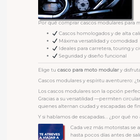
Por qué comprar cascos modulares para m
Cascos homologados y de alta cal
Máxima versatilidad y comodidad
Ideales para carretera, touring y c
Seguridad y diseño funcional
Elige tu
casco para moto modular
y disfru
Cascos modulares y espíritu aventurero: ¿t
Los cascos modulares son la opción perfect
Gracias a su versatilidad —permiten circul
quienes alternan ciudad y escapadas de fi
Y si hablamos de escapadas… ¿por qué no 
Cada vez más motoristas se a
hasta pocos días antes de sal