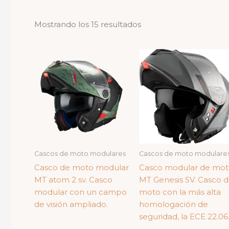
Ordenado
Mostrando los 15 resultados
por
los
últimos
Cascos de moto modulares
Cascos de moto modulare
Casco de moto modular
Casco modular de mo
MT atom 2 sv. Casco
MT Genesis SV. Casco 
modular con un campo
moto con la más alta
de visión ampliado.
homologación de
seguridad, la ECE 22.06