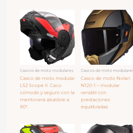
Cascos de moto modulares
Cascos de moto modulare
Casco de moto modular
Casco de moto Nolan
LS2 Scope II. Caco
N120-1 – modular
cómodo y seguro con la
versátil con
mentonera abatible a
prestaciones
90º.
equilibradas