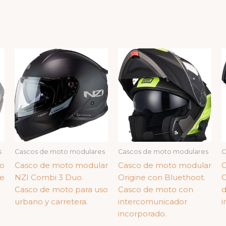
s
Cascos de moto modulares
Cascos de moto modulares
C
to
Casco de moto modular
Casco de moto modular
C
de
NZI Combi 3 Duo.
Origine con Bluethoot.
O
Casco de moto para uso
Casco de moto con
d
urbano y carretera.
intercomunicador
i
.
incorporado.