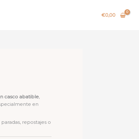
€
0,00
n casco abatible
,
especialmente en
aradas, repostajes o