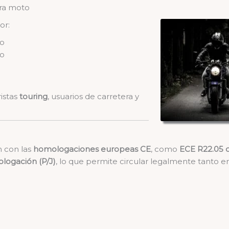
ara moto
or:
so
co
istas
touring
, usuarios de carretera y
 con las
homologaciones europeas CE
, como
ECE R22.05 
logación (P/J)
, lo que permite circular legalmente tanto 