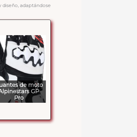
y diseño, adaptándose
uantes de moto
Alpinestars GP
Pro