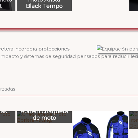
t
Black Tempo
retera
incorpora
protecciones
al impacto y sistemas de seguridad pensados para reducir le
orzadas
de
ias
Borleni chaqueta
de moto