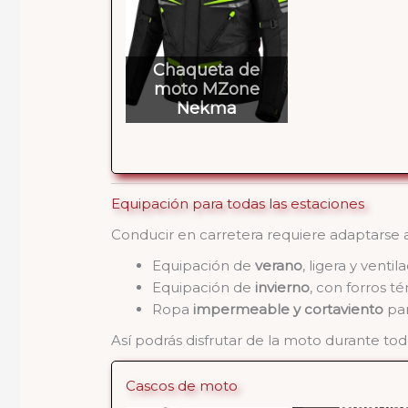
Chaqueta de
moto MZone
Nekma
Equipación para todas las estaciones
Conducir en carretera requiere adaptarse a
Equipación de
verano
, ligera y ventil
Equipación de
invierno
, con forros t
Ropa
impermeable y cortaviento
par
Así podrás disfrutar de la moto durante tod
Cascos de moto
Casco mo