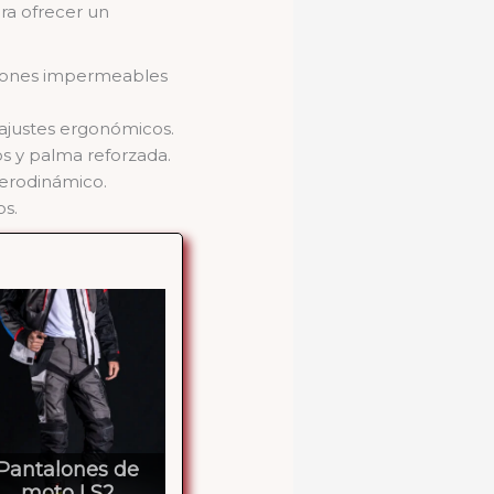
a ofrecer un
ciones impermeables
y ajustes ergonómicos.
os y palma reforzada.
aerodinámico.
os.
Pantalones de
moto LS2