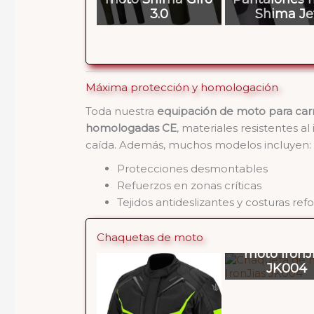
3.0
Shima Je
Máxima protección y homologación
Toda nuestra
equipación de moto para car
homologadas CE
, materiales resistentes 
caída. Además, muchos modelos incluyen:
Protecciones desmontables
Refuerzos en zonas críticas
Tejidos antideslizantes y costuras ref
Chaquetas de moto
Chaqueta 
moto IronJ
JK004