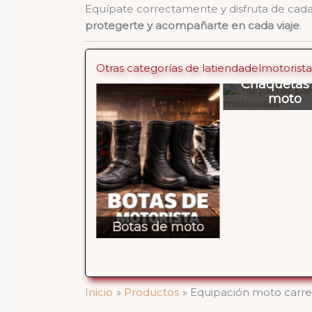
Equípate correctamente y disfruta de cada 
protegerte y acompañarte en cada viaje
.
Otras categorías de
latiendadelmotorist
Regalo
Chaquetas de
mote
moto
origi
Botas de moto
Inicio
Productos
Equipación moto carre