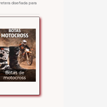
etera diseñada para
Monos de
Camise
motorista
Tazas de moto
mo