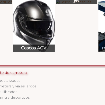
jet
Cascos AGV
m
to de carretera
ecializadas
tera y viajes largos
uilibrados
ring y deportivos