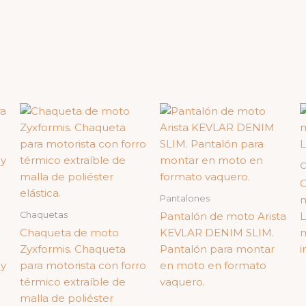
C
C
Pantalones
m
Chaquetas
Pantalón de moto Arista
L
Chaqueta de moto
KEVLAR DENIM SLIM.
m
Zyxformis. Chaqueta
Pantalón para montar
i
 y
para motorista con forro
en moto en formato
térmico extraíble de
vaquero.
malla de poliéster