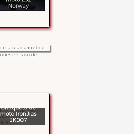
Norway
siones en caso de
Chaqueta de
moto IronJias
JK007