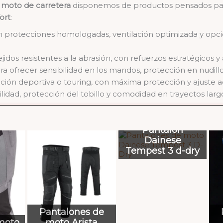
 moto de carretera
disponemos de productos pensados par
ort
:
on protecciones homologadas, ventilación optimizada y op
ejidos resistentes a la abrasión, con refuerzos estratégicos 
ra ofrecer sensibilidad en los mandos, protección en nudill
cción deportiva o touring, con máxima protección y ajuste 
ilidad, protección del tobillo y comodidad en trayectos larg
Pantalón
Dainese
Tempest 3 d-dry
Pantalones de
moto
moto Arista