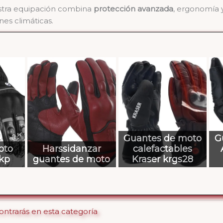
tra equipación combina
protección avanzada
, ergonomía 
nes climáticas.
Guantes de moto
G
oto
Harssidanzar
calefactables
2kp
guantes de moto
Kraser krgs28
ontrarás en esta categoría