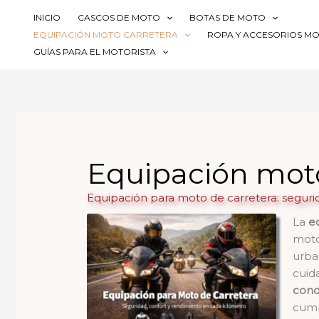
Ir
INICIO
CASCOS DE MOTO
BOTAS DE MOTO
al
EQUIPACIÓN MOTO CARRETERA
ROPA Y ACCESORIOS M
contenido
GUÍAS PARA EL MOTORISTA
Equipación moto
Equipación para moto de carretera: seguri
La
e
moto
urba
cuid
cond
cump