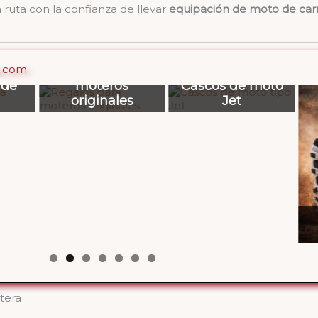
ruta con la confianza de llevar
equipación de moto de carr
a.com
s para
ros
Cascos de moto
nales
Jet
Botas de
motocross
tera