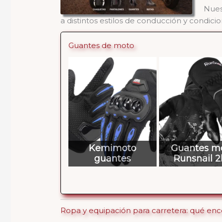
Nues
a distintos estilos de conducción y condicio
Guantes de moto
Kemimoto
Guantes m
guantes
Runsnail 
Ropa y equipación para carretera: qué enc