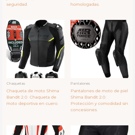
seguridad
homologadas.
Chaquetas
Pantalones
Chaqueta de moto Shima
Pantalones de moto de piel
Bandit 2.0. Chaqueta de
Shima Bandit 2.0.
moto deportiva en cuero.
Protección y comodidad sin
concesiones.