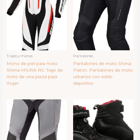
Trajes y monos
Pantalones
Mono de piel para moto
Pantalones de moto Shima
Shima MIURA RS. Traje de
Piston. Pantalones de moto
moto de una pieza para
urbanos con estilo
mujer.
deportivo