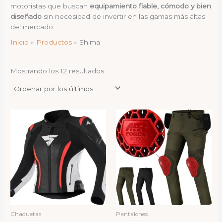
motoristas que buscan
equipamiento fiable, cómodo y bien
diseñado
sin necesidad de invertir en las gamas más altas
del mercado.
Inicio
Productos
Shima
Ordenado
Mostrando los 12 resultados
por
los
últimos
Chaquetas
Pantalones