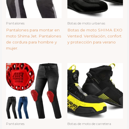
Pantalones
Botas de moto urbanas
Pantalones para montar en
Botas de moto SHIMA EXO
moto Shima Jet. Pantalones
Vented. Ventilación, confort
de cordura para hombre y
y protección para verano
mujer.
Pantalones
Botas de moto de carretera