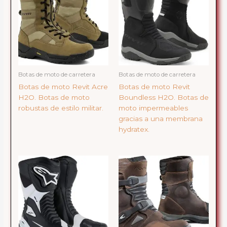
Botas de moto de carretera
Botas de moto de carretera
Botas de moto Revit Acre
Botas de moto Revit
H2O. Botas de moto
Boundless H2O. Botas de
robustas de estilo militar.
moto impermeables
gracias a una membrana
hydratex.