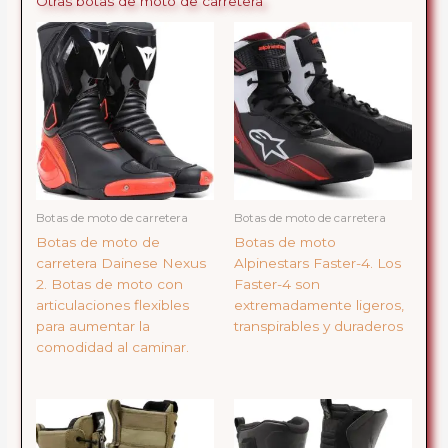
Otras botas de moto de carretera
Botas de moto de carretera
Botas de moto de carretera
Botas de moto de
Botas de moto
carretera Dainese Nexus
Alpinestars Faster-4. Los
2. Botas de moto con
Faster-4 son
articulaciones flexibles
extremadamente ligeros,
para aumentar la
transpirables y duraderos
comodidad al caminar.