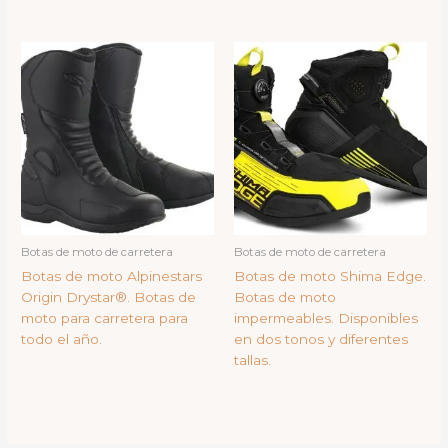
Botas de moto de carretera
Botas de moto de carretera
Botas de moto Alpinestars
Botas de moto Shima Edge.
Origin Drystar®. Botas de
Botas de moto
moto para carretera para
impermeables. Disponibles
todo el año.
en dos tonos y diferentes
tallas.