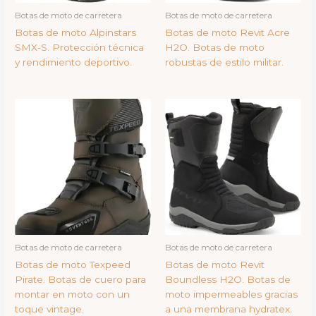
Botas de moto de carretera
Botas de moto de carretera
Botas de moto Alpinstars
Botas de moto Revit Acre
SMX-S. Protección técnica
H2O. Botas de moto
y rendimiento deportivo.
robustas de estilo militar.
Botas de moto de carretera
Botas de moto de carretera
Botas de moto Texpeed
Botas de moto Revit
Pirate. Botas de cuero para
Boundless H2O. Botas de
montar en moto con un
moto impermeables gracias
toque vintage.
a una membrana hydratex.