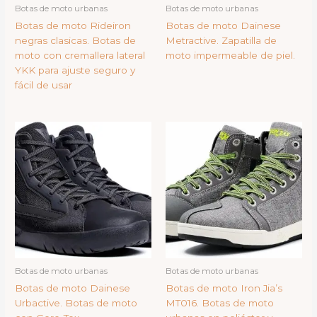
Botas de moto urbanas
Botas de moto urbanas
Botas de moto Rideiron
Botas de moto Dainese
negras clasicas. Botas de
Metractive. Zapatilla de
moto con cremallera lateral
moto impermeable de piel.
YKK para ajuste seguro y
fácil de usar
Botas de moto urbanas
Botas de moto urbanas
Botas de moto Dainese
Botas de moto Iron Jia’s
Urbactive. Botas de moto
MT016. Botas de moto