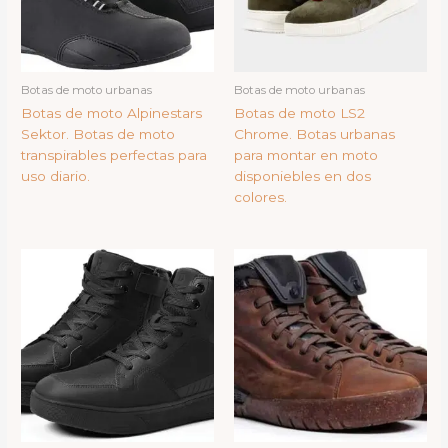
Botas de moto urbanas
Botas de moto urbanas
Botas de moto Alpinestars
Botas de moto LS2
Sektor. Botas de moto
Chrome. Botas urbanas
transpirables perfectas para
para montar en moto
uso diario.
disponiebles en dos
colores.