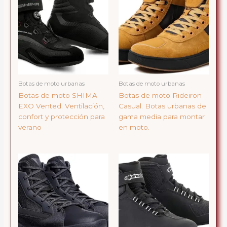
Botas de moto urbanas
Botas de moto urbanas
Botas de moto SHIMA
Botas de moto Rideiron
EXO Vented. Ventilación,
Casual. Botas urbanas de
confort y protección para
gama media para montar
verano
en moto.