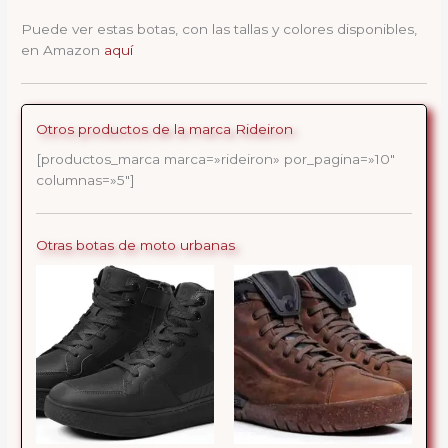
Puede ver estas botas, con las tallas y colores disponibles,
en Amazon
aquí
Otros productos de la marca Rideiron
[productos_marca marca=»rideiron» por_pagina=»10″
columnas=»5″]
Otras botas de moto urbanas