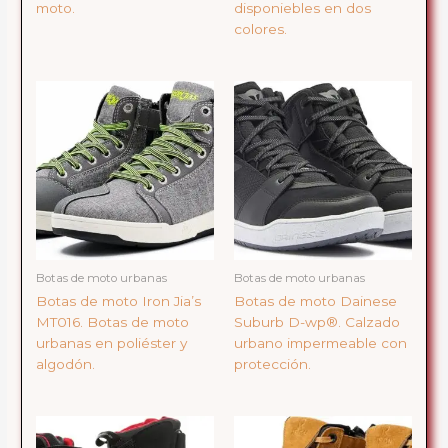
moto.
disponiebles en dos
colores.
Botas de moto urbanas
Botas de moto urbanas
Botas de moto Iron Jia’s
Botas de moto Dainese
MT016. Botas de moto
Suburb D-wp®. Calzado
urbanas en poliéster y
urbano impermeable con
algodón.
protección.