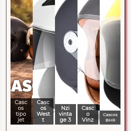
Casc
Casc
os
os
Nzi
Casc
tipo
West
vinta
o
Cascos
jet
t
ge 3
Vinz
BHR