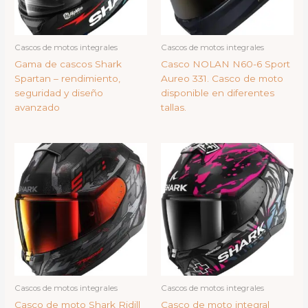
Cascos de motos integrales
Cascos de motos integrales
Gama de cascos Shark
Casco NOLAN N60-6 Sport
Spartan – rendimiento,
Aureo 331. Casco de moto
seguridad y diseño
disponible en diferentes
avanzado
tallas.
Cascos de motos integrales
Cascos de motos integrales
Casco de moto Shark Ridill
Casco de moto integral