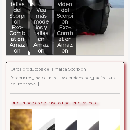
tallas
vídeo
del
Vea
del
Scorpi
más
Scorpi
on
mode
on
Exo-
los y
Exo-
Comb
tallas
Comb
at en
en
at en
Amaz
Amaz
Amaz
on
on
on
Otros productos de la marca Scorpion
[productos_marca marca=»scorpion» por_pagina=»10″
columnas=»5″]
Otros modelos de cascos tipo Jet para moto