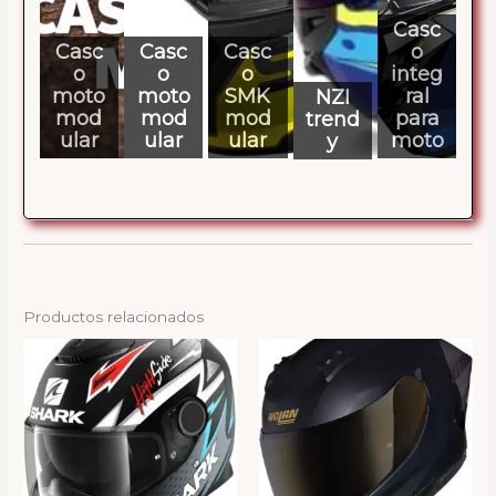
Casc
Casc
Casc
Casc
o
o
o
o
integ
moto
moto
SMK
ral
NZI
mod
mod
mod
para
trend
ular
ular
ular
moto
y
Productos relacionados