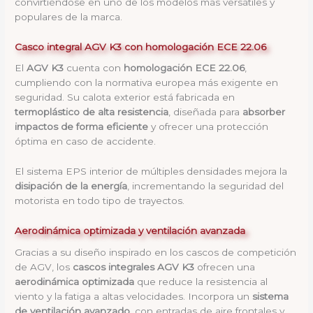
convirtiéndose en uno de los modelos más versátiles y
populares de la marca.
Casco integral AGV K3 con homologación ECE 22.06
El
AGV K3
cuenta con
homologación ECE 22.06
,
cumpliendo con la normativa europea más exigente en
seguridad. Su calota exterior está fabricada en
termoplástico de alta resistencia
, diseñada para
absorber
impactos de forma eficiente
y ofrecer una protección
óptima en caso de accidente.
El sistema EPS interior de múltiples densidades mejora la
disipación de la energía
, incrementando la seguridad del
motorista en todo tipo de trayectos.
Aerodinámica optimizada y ventilación avanzada
Gracias a su diseño inspirado en los cascos de competición
de AGV, los
cascos integrales AGV K3
ofrecen una
aerodinámica optimizada
que reduce la resistencia al
viento y la fatiga a altas velocidades. Incorpora un
sistema
de ventilación avanzado
, con entradas de aire frontales y