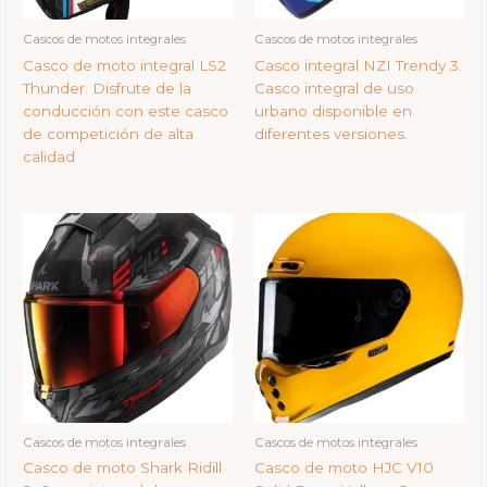
Cascos de motos integrales
Cascos de motos integrales
Casco de moto integral LS2
Casco integral NZI Trendy 3.
Thunder. Disfrute de la
Casco integral de uso
conducción con este casco
urbano disponible en
de competición de alta
diferentes versiones.
calidad
Cascos de motos integrales
Cascos de motos integrales
Casco de moto Shark Ridill
Casco de moto HJC V10