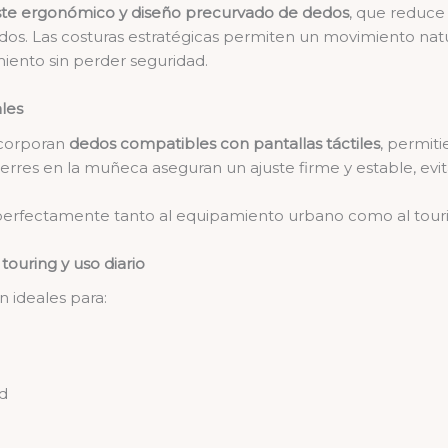
ste ergonómico y diseño precurvado de dedos
, que reduce 
ndos. Las costuras estratégicas permiten un movimiento natu
iento sin perder seguridad.
ales
corporan
dedos compatibles con pantallas táctiles
, permit
ierres en la muñeca aseguran un ajuste firme y estable, evit
 perfectamente tanto al equipamiento urbano como al touri
ouring y uso diario
n ideales para:
d