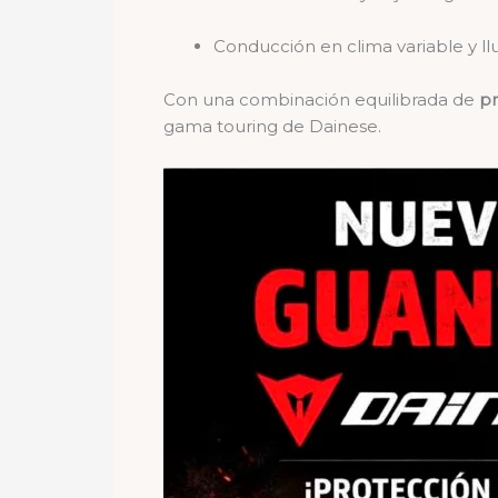
Conducción en clima variable y llu
Con una combinación equilibrada de
pr
gama touring de Dainese.