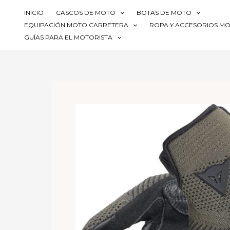
Ir
INICIO
CASCOS DE MOTO
BOTAS DE MOTO
al
EQUIPACIÓN MOTO CARRETERA
ROPA Y ACCESORIOS M
contenido
GUÍAS PARA EL MOTORISTA