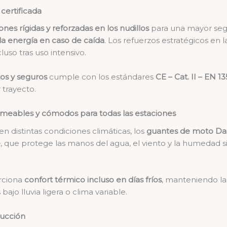
certificada
nes rígidas y reforzadas en los nudillos
para una mayor seg
la energía en caso de caída
. Los refuerzos estratégicos en 
cluso tras uso intensivo.
os y seguros
cumple con los estándares
CE – Cat. II – EN 13
 trayecto.
eables y cómodos para todas las estaciones
n distintas condiciones climáticas, los
guantes de moto Da
e
, que protege las manos del agua, el viento y la humedad si
orciona
confort térmico incluso en días fríos
, manteniendo l
ajo lluvia ligera o clima variable.
ucción