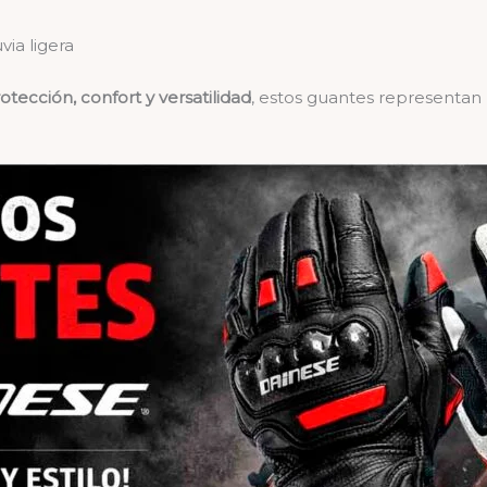
via ligera
otección, confort y versatilidad
, estos guantes representan