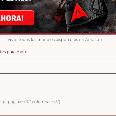
Visite todos los modelos disponibles en Amazon
tes para moto
or_pagina=»10″ columnas=»5″]