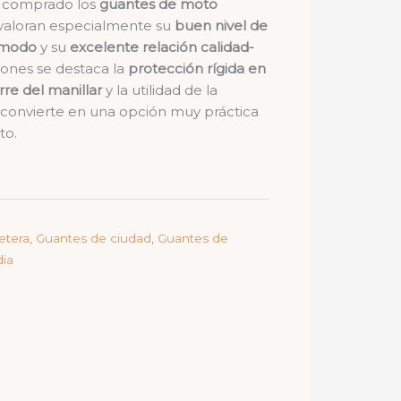
n comprado los
guantes de moto
aloran especialmente su
buen nivel de
ómodo
y su
excelente relación calidad-
iones se destaca la
protección rígida en
re del manillar
y la utilidad de la
s convierte en una opción muy práctica
to.
etera
,
Guantes de ciudad
,
Guantes de
ia