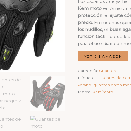
Los usuarios que ya ha
Kemimoto
en Amazon v
protección
, el
ajuste c
precio
. En muchas opin
los nudillos
, el
buen agar
función táctil
, lo que lo
para el uso diario en mo
VER EN AMAZON
Categoría:
Guantes
Etiquetas:
Guantes de carr
verano
,
guantes gama med
Marca:
Kemimoto