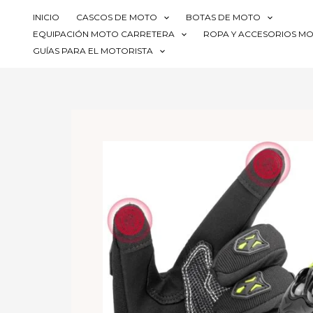
Ir
INICIO
CASCOS DE MOTO
BOTAS DE MOTO
al
EQUIPACIÓN MOTO CARRETERA
ROPA Y ACCESORIOS M
contenido
GUÍAS PARA EL MOTORISTA