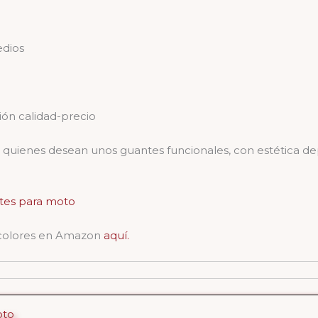
edios
ón calidad-precio
uienes desean unos guantes funcionales, con estética depor
tes para moto
 y colores en Amazon
aquí.
oto