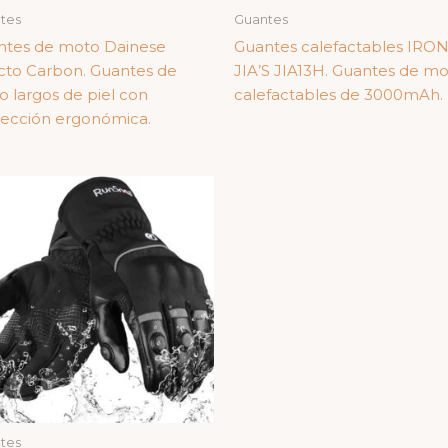
tes
Guantes
ntes de moto Dainese
Guantes calefactables IRO
cto Carbon. Guantes de
JIA’S JIA13H. Guantes de m
 largos de piel con
calefactables de 3000mAh.
ección ergonómica.
tes