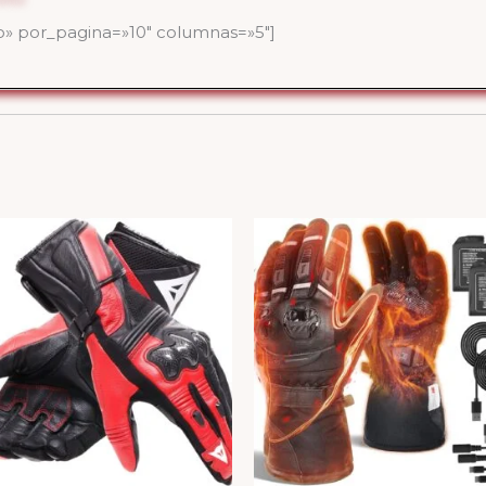
 por_pagina=»10″ columnas=»5″]