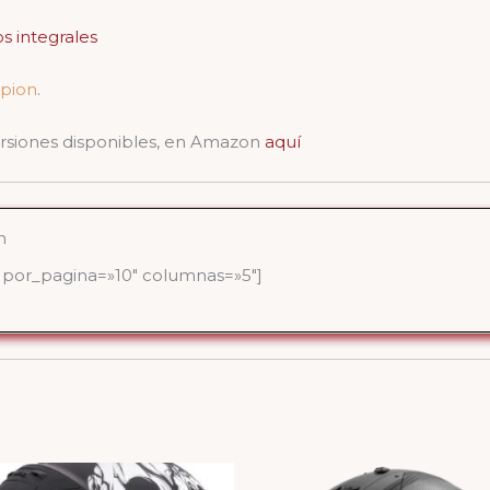
s integrales
rpion
.
versiones disponibles, en Amazon
aquí
n
por_pagina=»10″ columnas=»5″]