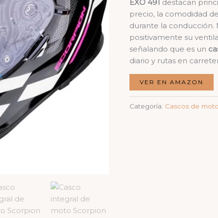
EXO 491
destacan princ
precio, la comodidad del
durante la conducción.
positivamente su ventila
señalando que es un
ca
diario y rutas en carret
VER EN AMAZON
Categoría:
Cascos de motos