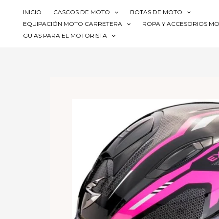
Ir
INICIO
CASCOS DE MOTO
BOTAS DE MOTO
al
EQUIPACIÓN MOTO CARRETERA
ROPA Y ACCESORIOS M
contenido
GUÍAS PARA EL MOTORISTA