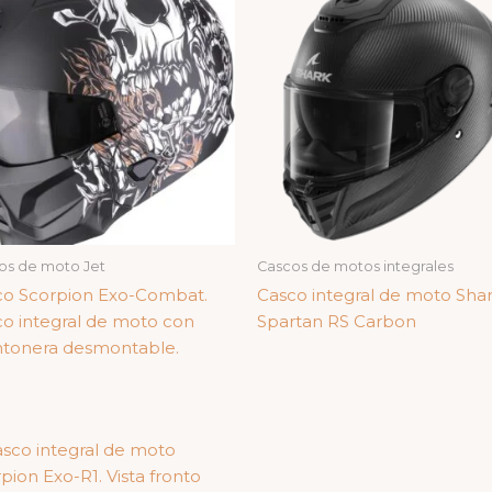
os de moto Jet
Cascos de motos integrales
co Scorpion Exo-Combat.
Casco integral de moto Sha
o integral de moto con
Spartan RS Carbon
tonera desmontable.